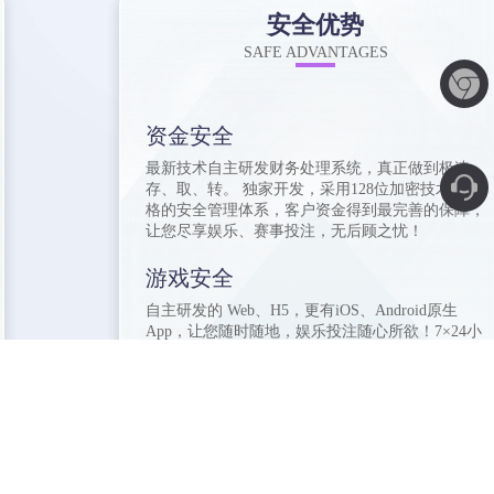
安全优势
SAFE ADVANTAGES
资金安全
最新技术自主研发财务处理系统，真正做到极速
存、取、转。 独家开发，采用128位加密技术和严
格的安全管理体系，客户资金得到最完善的保障，
让您尽享娱乐、赛事投注，无后顾之忧！
游戏安全
自主研发的 Web、H5，更有iOS、Android原生
App，让您随时随地，娱乐投注随心所欲！7×24小
时在线客服提供最贴心、最优质的服务。独家网络
优化技术，为您提供一流的游戏体验。