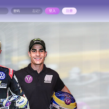
忘记?
登入
注册